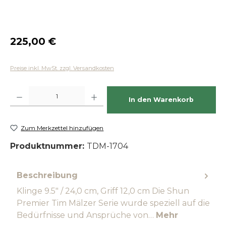
Regulärer Preis:
225,00 €
Preise inkl. MwSt. zzgl. Versandkosten
Produkt Anzahl: Gib den gewünschten Wert ein oder benutze die Schaltfläch
In den Warenkorb
Zum Merkzettel hinzufügen
Produktnummer:
TDM-1704
Beschreibung
Klinge 9.5" / 24,0 cm, Griff 12,0 cm Die Shun
Premier Tim Mälzer Serie wurde speziell auf die
Bedürfnisse und Ansprüche von…
Mehr