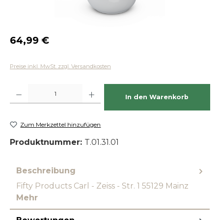
Regulärer Preis:
64,99 €
Preise inkl. MwSt. zzgl. Versandkosten
Produkt Anzahl: Gib den gewünschten Wert ein oder benutze die Schaltfläch
In den Warenkorb
Zum Merkzettel hinzufügen
Produktnummer:
T.01.31.01
Beschreibung
Fifty Products Carl - Zeiss - Str. 1 55129 Mainz
Mehr