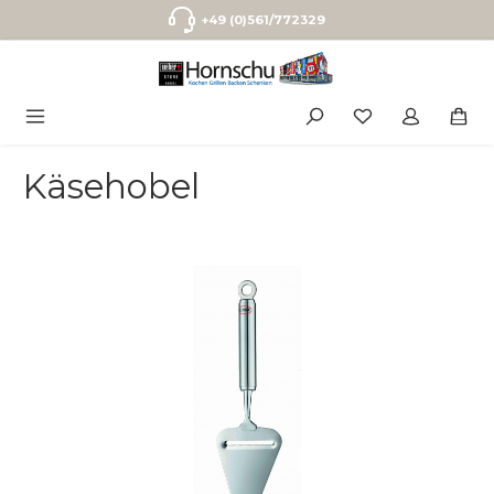
Zum Hauptinhalt springen
+49 (0)561/772329
Käsehobel
Bildergalerie überspringen