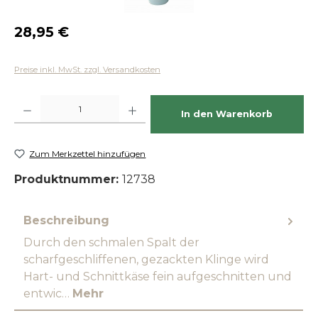
Regulärer Preis:
28,95 €
Preise inkl. MwSt. zzgl. Versandkosten
Produkt Anzahl: Gib den gewünschten Wert ein oder benutze die Schaltfläch
In den Warenkorb
Zum Merkzettel hinzufügen
Produktnummer:
12738
Beschreibung
Durch den schmalen Spalt der
scharfgeschliffenen, gezackten Klinge wird
Hart- und Schnittkäse fein aufgeschnitten und
entwic…
Mehr