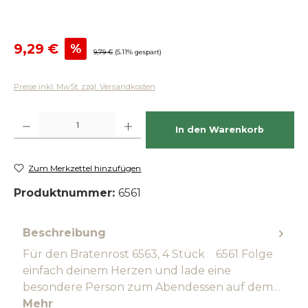
Verkaufspreis:
9,29 €
%
Regulärer Preis:
9,79 €
(5.11% gespart)
Preise inkl. MwSt. zzgl. Versandkosten
Produkt Anzahl: Gib den gewünschten Wert ein oder benutze die Schaltfläch
In den Warenkorb
Zum Merkzettel hinzufügen
Produktnummer:
6561
Beschreibung
Für den Bratenrost 6563, 4 Stück 6561 Folge
einfach deinem Herzen und lade eine
besondere Person zum Abendessen auf dem…
Mehr