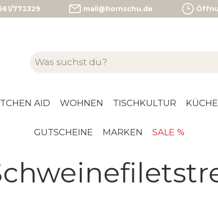
)561/772329
mail@hornschu.de
Öffnun
ITCHEN AID
WOHNEN
TISCHKULTUR
KÜCHE
GUTSCHEINE
MARKEN
SALE %
Schweinefiletstr