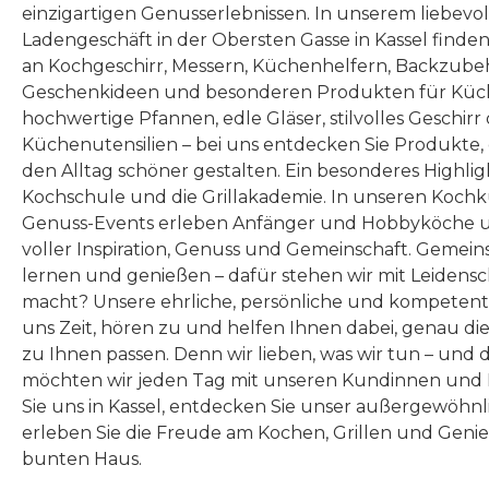
einzigartigen Genusserlebnissen. In unserem liebevo
Ladengeschäft in der Obersten Gasse in Kassel finde
an Kochgeschirr, Messern, Küchenhelfern, Backzubeh
Geschenkideen und besonderen Produkten für Küc
hochwertige Pfannen, edle Gläser, stilvolles Geschirr
Küchenutensilien – bei uns entdecken Sie Produkte
den Alltag schöner gestalten. Ein besonderes Highlig
Kochschule und die Grillakademie. In unseren Kochk
Genuss-Events erleben Anfänger und Hobbyköche u
voller Inspiration, Genuss und Gemeinschaft. Gemeins
lernen und genießen – dafür stehen wir mit Leidensc
macht? Unsere ehrliche, persönliche und kompeten
uns Zeit, hören zu und helfen Ihnen dabei, genau die
zu Ihnen passen. Denn wir lieben, was wir tun – und 
möchten wir jeden Tag mit unseren Kundinnen und 
Sie uns in Kassel, entdecken Sie unser außergewöhn
erleben Sie die Freude am Kochen, Grillen und Geni
bunten Haus.