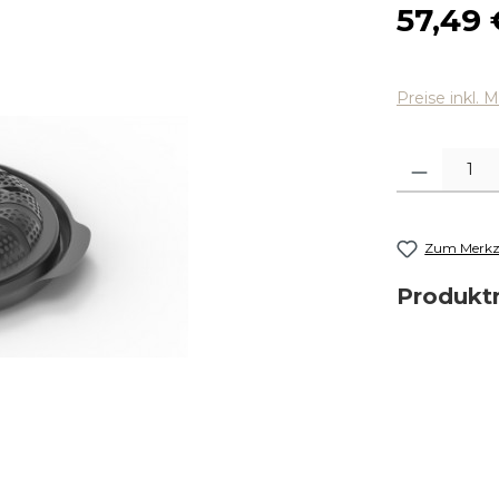
Regulärer
57,49 
Preise inkl. 
Produkt Anza
Zum Merkze
Produk