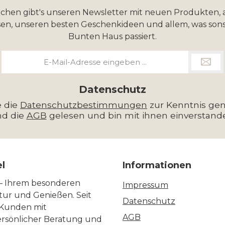
ochen gibt's unseren Newsletter mit neuen Produkten, 
en, unseren besten Geschenkideen und allem, was sons
Bunten Haus passiert.
E-
Mail-
Adresse
*
Datenschutz
e die
Datenschutzbestimmungen
zur Kenntnis g
nd die
AGB
gelesen und bin mit ihnen einverstand
el
Informationen
 – Ihrem besonderen
Impressum
ltur und Genießen. Seit
Datenschutz
 Kunden mit
AGB
ersönlicher Beratung und