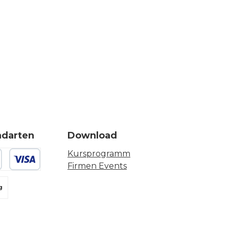
ndarten
Download
Kursprogramm
Firmen Events
 oder Debitkarte
g