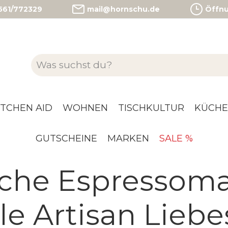
)561/772329
mail@hornschu.de
Öffnun
ITCHEN AID
WOHNEN
TISCHKULTUR
KÜCHE
GUTSCHEINE
MARKEN
SALE %
che Espressom
e Artisan Liebe