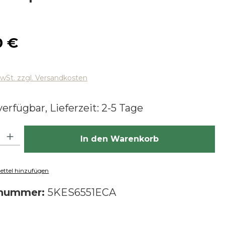
 Preis:
0 €
MwSt. zzgl. Versandkosten
erfügbar, Lieferzeit: 2-5 Tage
hl: Gib den gewünschten Wert ein oder benutze die Schaltfläch
In den Warenkorb
ttel hinzufügen
tnummer:
5KES6551ECA