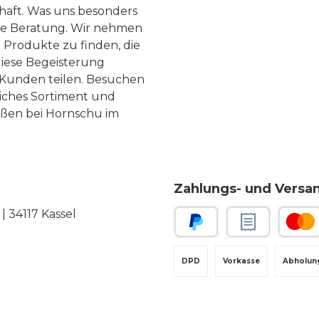
haft. Was uns besonders
te Beratung. Wir nehmen
 Produkte zu finden, die
diese Begeisterung
Kunden teilen. Besuchen
liches Sortiment und
eßen bei Hornschu im
Zahlungs- und Versa
 34117 Kassel
PayPal
Rechnungskauf
Kredit-
DPD
Vorkasse
Abholun