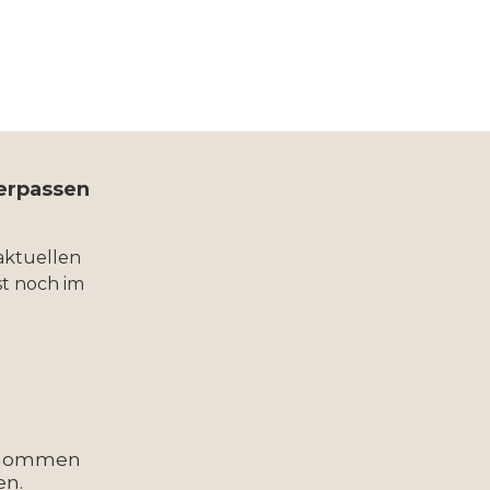
verpassen
aktuellen
t noch im
enommen
en.