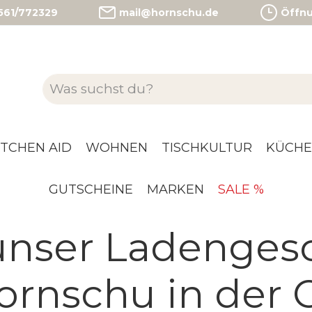
)561/772329
mail@hornschu.de
Öffnun
ITCHEN AID
WOHNEN
TISCHKULTUR
KÜCHE
GUTSCHEINE
MARKEN
SALE %
unser Ladenges
ornschu in der 