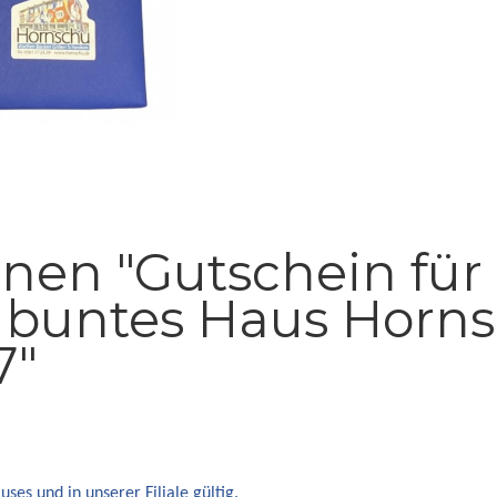
nen "Gutschein für
 buntes Haus Horns
7"
ses und in unserer Filiale gültig.