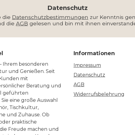
Adresse
*
Datenschutz
e die
Datenschutzbestimmungen
zur Kenntnis g
nd die
AGB
gelesen und bin mit ihnen einverstand
el
Informationen
 – Ihrem besonderen
Impressum
ltur und Genießen. Seit
Datenschutz
 Kunden mit
AGB
ersönlicher Beratung und
ll geführten
Widerrufsbelehrung
n Sie eine große Auswahl
ör, Tischkultur,
he und Zuhause. Ob
 oder praktische
, die Freude machen und