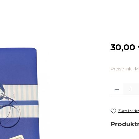
Regulärer
30,00
Preise inkl. 
Produkt Anza
Zum Merkze
Produk