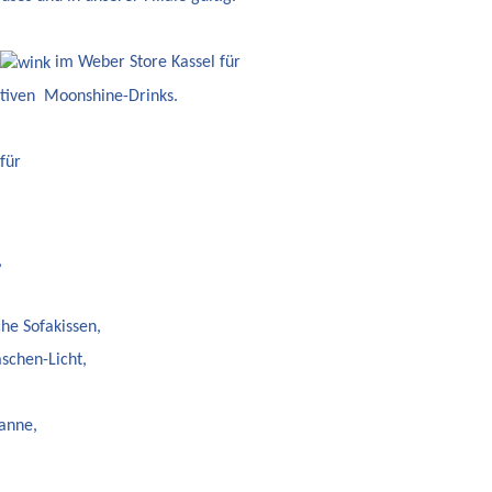
im Weber Store Kassel für
mativen Moonshine-Drinks.
für
,
he Sofakissen,
schen-Licht,
fanne,