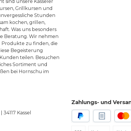
ht sind unsere Kasseler
ursen, Grillkursen und
nvergessliche Stunden
am kochen, grillen,
haft. Was uns besonders
te Beratung. Wir nehmen
 Produkte zu finden, die
diese Begeisterung
Kunden teilen. Besuchen
liches Sortiment und
eßen bei Hornschu im
Zahlungs- und Versa
 34117 Kassel
PayPal
Rechnungskauf
Kredit-