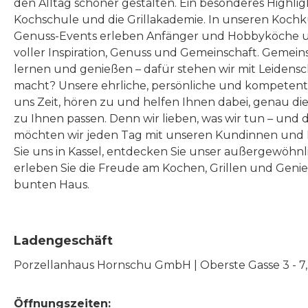
den Alltag schöner gestalten. Ein besonderes Highlig
Kochschule und die Grillakademie. In unseren Kochk
Genuss-Events erleben Anfänger und Hobbyköche u
voller Inspiration, Genuss und Gemeinschaft. Gemeins
lernen und genießen – dafür stehen wir mit Leidensc
macht? Unsere ehrliche, persönliche und kompeten
uns Zeit, hören zu und helfen Ihnen dabei, genau die
zu Ihnen passen. Denn wir lieben, was wir tun – und 
möchten wir jeden Tag mit unseren Kundinnen und 
Sie uns in Kassel, entdecken Sie unser außergewöhn
erleben Sie die Freude am Kochen, Grillen und Geni
bunten Haus.
Ladengeschäft
Porzellanhaus Hornschu GmbH | Oberste Gasse 3 - 7, |
Öffnungszeiten: