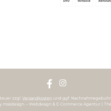
DPD
Vorkasse
Abholun
Facebook
Instagram
steuer zzgl.
Versandkosten
und ggf. Nachnahmegebühre
by
msisdesign. – Webdesign & E-Commerce Agentur
| Th