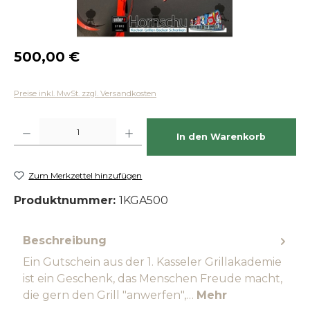
Regulärer Preis:
500,00 €
Preise inkl. MwSt. zzgl. Versandkosten
Produkt Anzahl: Gib den gewünschten Wert ein oder benutze die Schaltfläch
In den Warenkorb
Zum Merkzettel hinzufügen
Produktnummer:
1KGA500
Beschreibung
Ein Gutschein aus der 1. Kasseler Grillakademie
ist ein Geschenk, das Menschen Freude macht,
die gern den Grill "anwerfen",…
Mehr