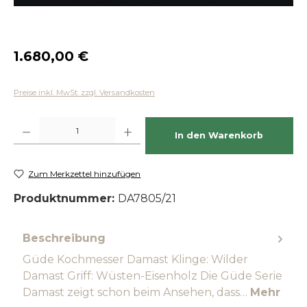
Regulärer Preis:
1.680,00 €
Preise inkl. MwSt. zzgl. Versandkosten
Produkt Anzahl: Gib den gewünschten Wert ein oder benutze die Schaltfläch
In den Warenkorb
Zum Merkzettel hinzufügen
Produktnummer:
DA7805/21
Beschreibung
Güde Kochmesser Damast Klinge: Wilder
Damast Griff: Wüsten-Eisenholz Die Güde Serie
Damast zeigt schon beim Ansehen, dass…
Mehr