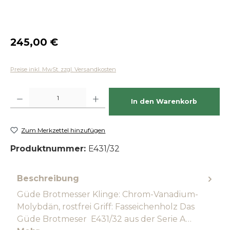
Regulärer Preis:
245,00 €
Preise inkl. MwSt. zzgl. Versandkosten
Produkt Anzahl: Gib den gewünschten Wert ein oder benutze die Schaltfläch
In den Warenkorb
Zum Merkzettel hinzufügen
Produktnummer:
E431/32
Beschreibung
Güde Brotmesser Klinge: Chrom-Vanadium-
Molybdän, rostfrei Griff: Fasseichenholz Das
Güde Brotmeser E431/32 aus der Serie A…