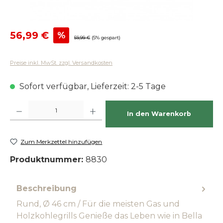
Verkaufspreis:
56,99 €
%
Regulärer Preis:
59,99 €
(5% gespart)
Preise inkl. MwSt. zzgl. Versandkosten
Sofort verfügbar, Lieferzeit: 2-5 Tage
Produkt Anzahl: Gib den gewünschten Wert ein oder benutze die Schaltfläch
In den Warenkorb
Zum Merkzettel hinzufügen
Produktnummer:
8830
Beschreibung
Rund, Ø 46 cm / Für die meisten Gas und
Holzkohlegrills Genieße das Leben wie in Bella