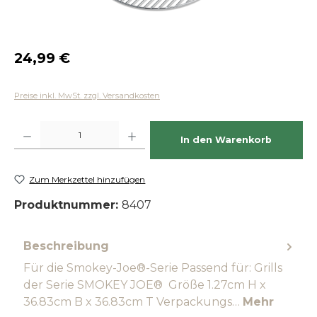
Regulärer Preis:
24,99 €
Preise inkl. MwSt. zzgl. Versandkosten
Produkt Anzahl: Gib den gewünschten Wert ein oder benutze die Schaltfläch
In den Warenkorb
Zum Merkzettel hinzufügen
Produktnummer:
8407
Beschreibung
Für die Smokey-Joe®-Serie Passend für: Grills
der Serie SMOKEY JOE® Größe 1.27cm H x
36.83cm B x 36.83cm T Verpackungs…
Mehr