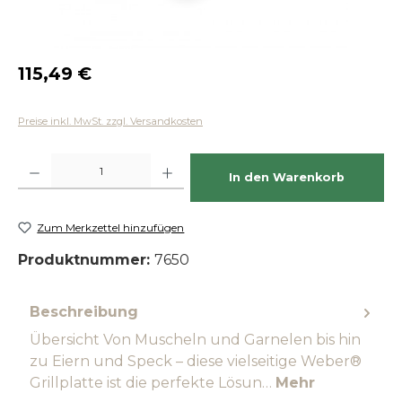
Regulärer Preis:
115,49 €
Preise inkl. MwSt. zzgl. Versandkosten
Produkt Anzahl: Gib den gewünschten Wert ein oder benutze die Schaltfläch
In den Warenkorb
Zum Merkzettel hinzufügen
Produktnummer:
7650
Beschreibung
Übersicht Von Muscheln und Garnelen bis hin
zu Eiern und Speck – diese vielseitige Weber®
Grillplatte ist die perfekte Lösun…
Mehr