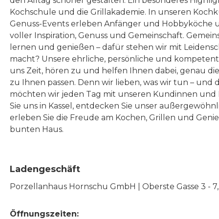
den Alltag schöner gestalten. Ein besonderes Highlig
Kochschule und die Grillakademie. In unseren Kochk
Genuss-Events erleben Anfänger und Hobbyköche u
voller Inspiration, Genuss und Gemeinschaft. Gemeins
lernen und genießen – dafür stehen wir mit Leidensc
macht? Unsere ehrliche, persönliche und kompeten
uns Zeit, hören zu und helfen Ihnen dabei, genau die
zu Ihnen passen. Denn wir lieben, was wir tun – und 
möchten wir jeden Tag mit unseren Kundinnen und 
Sie uns in Kassel, entdecken Sie unser außergewöhn
erleben Sie die Freude am Kochen, Grillen und Geni
bunten Haus.
Ladengeschäft
Porzellanhaus Hornschu GmbH | Oberste Gasse 3 - 7, |
Öffnungszeiten: