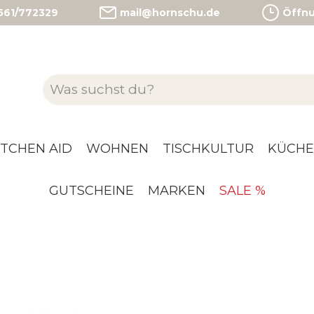
)561/772329
mail@hornschu.de
Öffnun
ITCHEN AID
WOHNEN
TISCHKULTUR
KÜCHE
GUTSCHEINE
MARKEN
SALE %