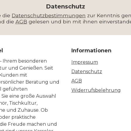
*
Datenschutz
e die
Datenschutzbestimmungen
zur Kenntnis g
nd die
AGB
gelesen und bin mit ihnen einverstand
el
Informationen
 – Ihrem besonderen
Impressum
ltur und Genießen. Seit
Datenschutz
 Kunden mit
AGB
ersönlicher Beratung und
ll geführten
Widerrufsbelehrung
n Sie eine große Auswahl
ör, Tischkultur,
he und Zuhause. Ob
 oder praktische
, die Freude machen und