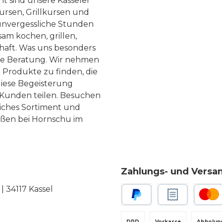
ht sind unsere Kasseler
ursen, Grillkursen und
nvergessliche Stunden
am kochen, grillen,
haft. Was uns besonders
te Beratung. Wir nehmen
 Produkte zu finden, die
diese Begeisterung
Kunden teilen. Besuchen
liches Sortiment und
eßen bei Hornschu im
Zahlungs- und Versa
 34117 Kassel
PayPal
Rechnungskauf
Kredit-
DPD
Vorkasse
Abholun