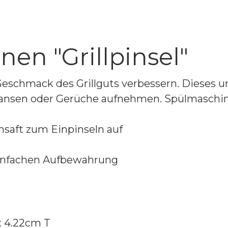
en "Grillpinsel"
 Geschmack des Grillguts verbessern. Dieses u
sfransen oder Gerüche aufnehmen. Spülmaschin
nsaft zum Einpinseln auf
einfachen Aufbewahrung
x 4.22cm T