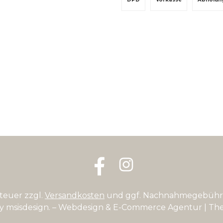
Facebook
Instagram
steuer zzgl.
Versandkosten
und ggf. Nachnahmegebühre
by
msisdesign. – Webdesign & E-Commerce Agentur
| Th