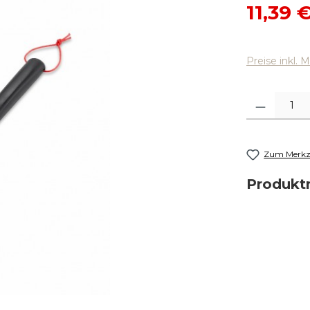
Verkaufsp
11,39 
Preise inkl. 
Produkt Anza
Zum Merkze
Produk