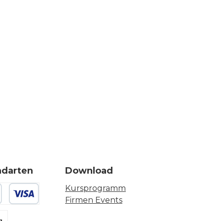
ndarten
Download
Kursprogramm
Firmen Events
 oder Debitkarte
g