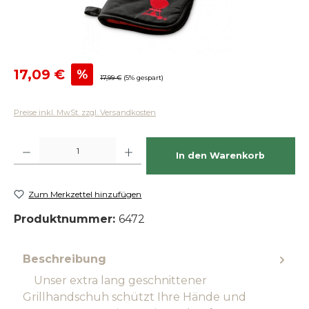
Verkaufspreis:
17,09 €
%
Regulärer Preis:
17,99 €
(5% gespart)
Preise inkl. MwSt. zzgl. Versandkosten
Produkt Anzahl: Gib den gewünschten Wert ein oder benutze die Schaltfläch
In den Warenkorb
Zum Merkzettel hinzufügen
Produktnummer:
6472
Beschreibung
Unser extra lang geschnittener
Grillhandschuh schützt Ihre Hände und