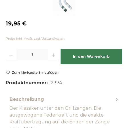
Regulärer Preis:
19,95 €
Preise inkl. MwSt. zzgl. Versandkosten
Produkt Anzahl: Gib den gewünschten Wert ein oder benutze die Schaltfläch
In den Warenkorb
Zum Merkzettel hinzufügen
Produktnummer:
12374
Beschreibung
Der Klassiker unter den Grillzangen. Die
ausgewogene Federkraft und die exakte
Kraftübertragung auf die Enden der Zange