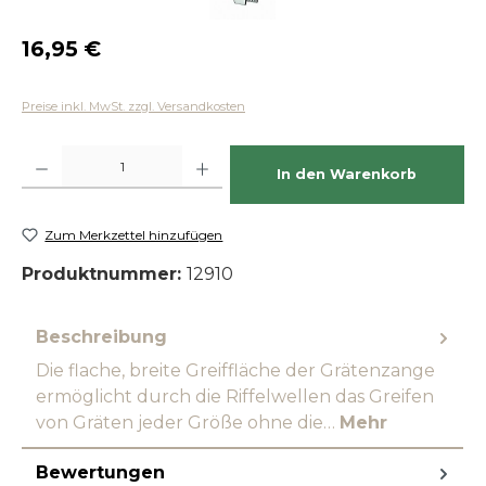
Regulärer Preis:
16,95 €
Preise inkl. MwSt. zzgl. Versandkosten
Produkt Anzahl: Gib den gewünschten Wert ein oder benutze die Schaltfläch
In den Warenkorb
Zum Merkzettel hinzufügen
Produktnummer:
12910
Beschreibung
Die flache, breite Greiffläche der Grätenzange
ermöglicht durch die Riffelwellen das Greifen
von Gräten jeder Größe ohne die…
Mehr
Bewertungen