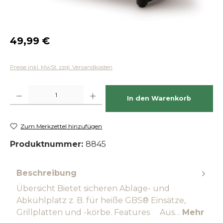
Regulärer Preis:
49,99 €
Preise inkl. MwSt. zzgl. Versandkosten
Produkt Anzahl: Gib den gewünschten Wert ein oder benutze die Schaltfläch
In den Warenkorb
Zum Merkzettel hinzufügen
Produktnummer:
8845
Beschreibung
Übersicht Bietet sicheren Ablage- und
Abkühlplatz z. B. für heiße GBS® Einsätze,
Grillplatten und -körbe. Features Aus…
Mehr