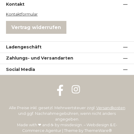
Kontakt
Kontaktformular
Vertrag widerrufen
Ladengeschäft
Zahlungs- und Versandarten
Social Media
Facebook
Instagram
Alle Preise inkl. gesetzl. Mehrwertsteuer zzgl.
Versandkosten
und ggf. Nachnahmegebühren, wenn nicht anders
angegeben.
Made with ❤ and ☕ by
msisdesign. – Webdesign & E-
Commerce Agentur
| Theme by
ThemeWare®