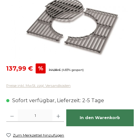
Verkaufspreis:
137,99 €
%
Regulärer Preis:
144,99 €
(4.83% gespart)
Preise inkl. MwSt. zzgl. Versandkosten
Sofort verfügbar, Lieferzeit: 2-5 Tage
Produkt Anzahl: Gib den gewünschten Wert ein oder benutze die Schaltfläch
In den Warenkorb
Zum Merkzettel hinzufügen