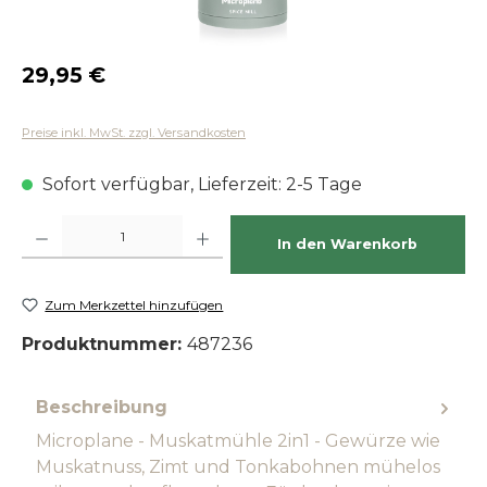
Regulärer Preis:
29,95 €
Preise inkl. MwSt. zzgl. Versandkosten
Sofort verfügbar, Lieferzeit: 2-5 Tage
Produkt Anzahl: Gib den gewünschten Wert ein oder benutze die Schaltfläch
In den Warenkorb
Zum Merkzettel hinzufügen
Produktnummer:
487236
Beschreibung
Microplane - Muskatmühle 2in1 - Gewürze wie
Muskatnuss, Zimt und Tonkabohnen mühelos