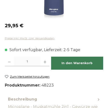
Regulärer Preis:
29,95 €
Preise inkl. MwSt. zzgl. Versandkosten
Sofort verfügbar, Lieferzeit: 2-5 Tage
Produkt Anzahl: Gib den gewünschten Wert ein oder benutze die Schaltfläch
In den Warenkorb
Zum Merkzettel hinzufügen
Produktnummer:
48223
Beschreibung
Microplane - Muskatmühle 2in1 - Gewürze wie