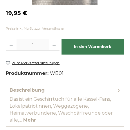
Regulärer Preis:
19,95 €
Preise inkl. MwSt. zzgl. Versandkosten
Produkt Anzahl: Gib den gewünschten Wert ein oder benutze die Schaltfläch
In den Warenkorb
Zum Merkzettel hinzufügen
Produktnummer:
WB01
Beschreibung
Das ist ein Geschirrtuch für alle Kassel-Fans,
Lokalpatriotinnen, Weggezogene,
Heimatverbundene, Waschbärfreunde oder
alle,…
Mehr