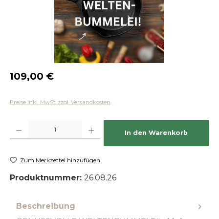
Regulärer Preis:
109,00 €
Preise inkl. MwSt. zzgl. Versandkosten
Produkt Anzahl: Gib den gewünschten Wert ein oder benutze die Schaltfläch
In den Warenkorb
Zum Merkzettel hinzufügen
Produktnummer:
26.08.26
Beschreibung