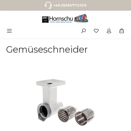
Zum Hauptinhalt springen
+49 (0)561/772329
Gemüseschneider
Bildergalerie überspringen