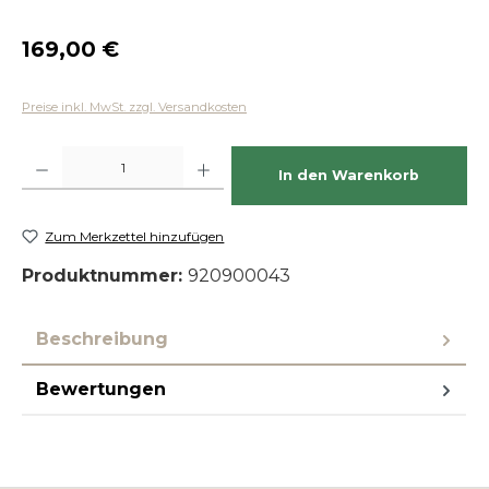
Regulärer Preis:
169,00 €
Preise inkl. MwSt. zzgl. Versandkosten
Produkt Anzahl: Gib den gewünschten Wert ein oder benutze die Schaltfläch
In den Warenkorb
Zum Merkzettel hinzufügen
Produktnummer:
920900043
Beschreibung
Bewertungen