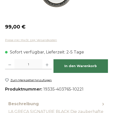
Regulärer Preis:
99,00 €
Preise inkl. MwSt. zzgl. Versandkosten
Sofort verfügbar, Lieferzeit: 2-5 Tage
Produkt Anzahl: Gib den gewünschten Wert ein oder benutze die Schaltfläch
In den Warenkorb
Zum Merkzettel hinzufügen
Produktnummer:
19335-403765-10221
Beschreibung
LA GRECA SIGNATURE BLACK Die zauberhafte