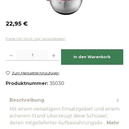
Regulärer Preis:
22,95 €
Preise inkl. MwSt. zzgl. Versandkosten
Produkt Anzahl: Gib den gewünschten Wert ein oder benutze die Schaltfläch
In den Warenkorb
Zum Merkzettel hinzufügen
Produktnummer:
35030
Beschreibung
Mit einem vielseitigem Einsatzgebiet und einem
sicherem Stand überzeugt diese Schüssel,
deren mitgelieferter Aufbewahrungsde…
Mehr