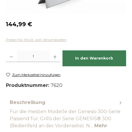
Regulärer Preis:
144,99 €
Preise inkl. MwSt. zzgl. Versandkosten
Produkt Anzahl: Gib den gewünschten Wert ein oder benutze die Schaltfläch
In den Warenkorb
Zum Merkzettel hinzufügen
Produktnummer:
7620
Beschreibung
Für die meisten Modelle der Genesis-300-Serie
Passend für: Grills der Serie GENESIS® 300
(Bedienfeld an der Vorderseite). N…
Mehr