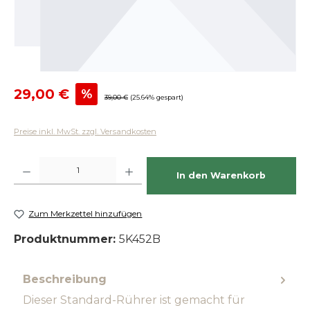
Verkaufspreis:
29,00 €
%
Regulärer Preis:
39,00 €
(25.64% gespart)
Preise inkl. MwSt. zzgl. Versandkosten
Produkt Anzahl: Gib den gewünschten Wert ein oder benutze die Schaltfläch
In den Warenkorb
Zum Merkzettel hinzufügen
Produktnummer:
5K452B
Beschreibung
Dieser Standard-Rührer ist gemacht für