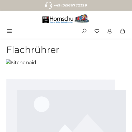
Zum Hauptinhalt springen
+49 (0)561/772329
Flachrührer
Bildergalerie überspringen