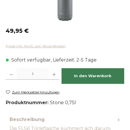
Regulärer Preis:
49,95 €
Preise inkl. MwSt. zzgl. Versandkosten
Sofort verfügbar, Lieferzeit: 2-5 Tage
Produkt Anzahl: Gib den gewünschten Wert ein oder benutze die Schaltfläch
In den Warenkorb
Zum Merkzettel hinzufügen
Produktnummer:
Stone 0,75l
Beschreibung
Die FLSK Trinkflasche kümmert sich darum,