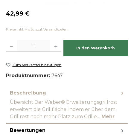
Regulärer Preis:
42,99 €
Preise inkl. MwSt. zzgl. Versandkosten
Produkt Anzahl: Gib den gewünschten Wert ein oder benutze die Schaltfläch
In den Warenkorb
Zum Merkzettel hinzufügen
Produktnummer:
7647
Beschreibung
Übersicht Der Weber® Erweiterungsgrillrost
erweitert die Grillfläche, indem er über dem
Grillrost noch mehr Platz zum Grille…
Mehr
Bewertungen