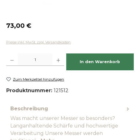
Regulärer Preis:
73,00 €
Preise inkl. MwSt. zzgl. Versandkosten
Produkt Anzahl: Gib den gewünschten Wert ein oder benutze die Schaltfläch
In den Warenkorb
Zum Merkzettel hinzufügen
Produktnummer:
121512
Beschreibung
Was macht unserer Messer so besonders?
Langanhaltende Schärfe und hochwertige
Verarbeitung Unsere Messer werden