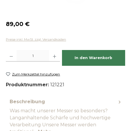
Regulärer Preis:
89,00 €
Preise inkl. MwSt. zzgl. Versandkosten
Produkt Anzahl: Gib den gewünschten Wert ein oder benutze die Schaltfläch
In den Warenkorb
Zum Merkzettel hinzufügen
Produktnummer:
121221
Beschreibung
Was macht unserer Messer so besonders?
Langanhaltende Schärfe und hochwertige
Verarbeitung Unsere Messer werden