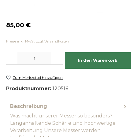
Regulärer Preis:
85,00 €
Preise inkl. MwSt. zzgl. Versandkosten
Produkt Anzahl: Gib den gewünschten Wert ein oder benutze die Schaltfläch
In den Warenkorb
Zum Merkzettel hinzufügen
Produktnummer:
120516
Beschreibung
Was macht unserer Messer so besonders?
Langanhaltende Schärfe und hochwertige
Verarbeitung Unsere Messer werden