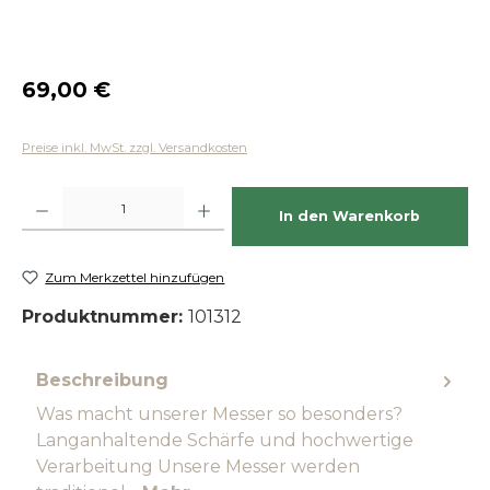
Regulärer Preis:
69,00 €
Preise inkl. MwSt. zzgl. Versandkosten
Produkt Anzahl: Gib den gewünschten Wert ein oder benutze die Schaltfläch
In den Warenkorb
Zum Merkzettel hinzufügen
Produktnummer:
101312
Beschreibung
Was macht unserer Messer so besonders?
Langanhaltende Schärfe und hochwertige
Verarbeitung Unsere Messer werden