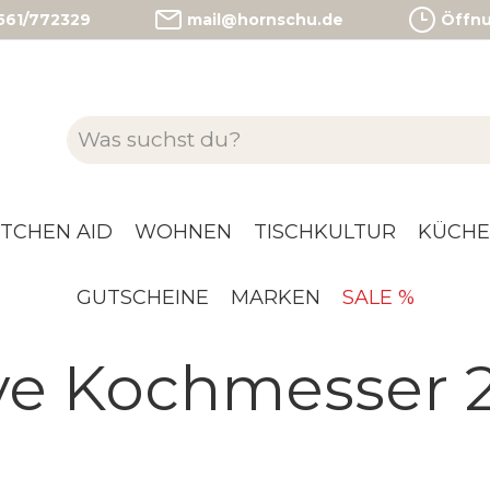
)561/772329
mail@hornschu.de
Öffnun
ITCHEN AID
WOHNEN
TISCHKULTUR
KÜCHE
GUTSCHEINE
MARKEN
SALE %
ve Kochmesser 