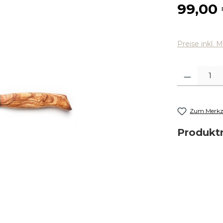
Regulärer
99,00
Preise inkl. 
Produkt Anza
Zum Merkze
Produk