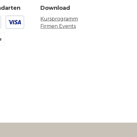
ndarten
Download
Kursprogramm
Firmen Events
 oder Debitkarte
g