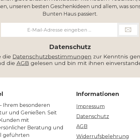
en, unseren besten Geschenkideen und allem, was sons
Bunten Haus passiert.
E-
Mail-
Adresse
*
Datenschutz
e die
Datenschutzbestimmungen
zur Kenntnis g
nd die
AGB
gelesen und bin mit ihnen einverstand
el
Informationen
 – Ihrem besonderen
Impressum
ltur und Genießen. Seit
Datenschutz
 Kunden mit
AGB
ersönlicher Beratung und
ll geführten
Widerrufsbelehrung