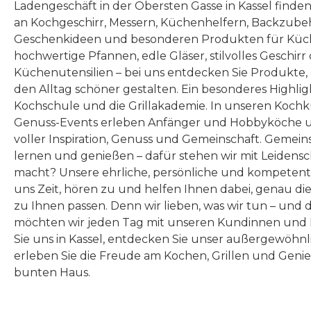
Ladengeschäft in der Obersten Gasse in Kassel finde
an Kochgeschirr, Messern, Küchenhelfern, Backzubeh
Geschenkideen und besonderen Produkten für Küc
hochwertige Pfannen, edle Gläser, stilvolles Geschirr
Küchenutensilien – bei uns entdecken Sie Produkte
den Alltag schöner gestalten. Ein besonderes Highlig
Kochschule und die Grillakademie. In unseren Kochk
Genuss-Events erleben Anfänger und Hobbyköche u
voller Inspiration, Genuss und Gemeinschaft. Gemeins
lernen und genießen – dafür stehen wir mit Leidensc
macht? Unsere ehrliche, persönliche und kompeten
uns Zeit, hören zu und helfen Ihnen dabei, genau die
zu Ihnen passen. Denn wir lieben, was wir tun – und 
möchten wir jeden Tag mit unseren Kundinnen und 
Sie uns in Kassel, entdecken Sie unser außergewöhn
erleben Sie die Freude am Kochen, Grillen und Geni
bunten Haus.