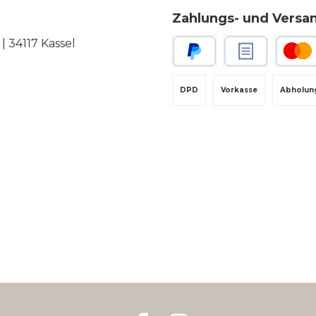
Zahlungs- und Versa
 34117 Kassel
PayPal
Rechnungskauf
Kredit-
DPD
Vorkasse
Abholun