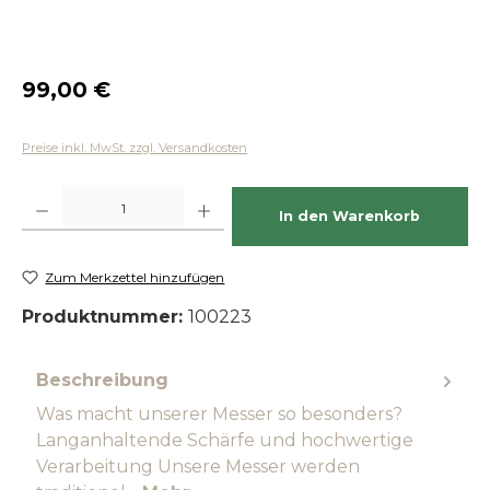
Regulärer Preis:
99,00 €
Preise inkl. MwSt. zzgl. Versandkosten
Produkt Anzahl: Gib den gewünschten Wert ein oder benutze die Schaltfläch
In den Warenkorb
Zum Merkzettel hinzufügen
Produktnummer:
100223
Beschreibung
Was macht unserer Messer so besonders?
Langanhaltende Schärfe und hochwertige
Verarbeitung Unsere Messer werden