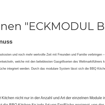
ionen "ECKMODUL B
enuss
uskosten und noch mehr wertvolle Zeit mit Freunden und Familie verbringen –
twickeln, welche mit den beliebtesten Gasgrillserien des Weltmarktführers k
üche integriert werden. Durch das modulare System lässt sich die BBQ Kitchen
chen nicht nur in der Anzahl und Art der einzelnen Module indi
st die BBQ Kitchen für jede Art von Freifläche geeignet, von de