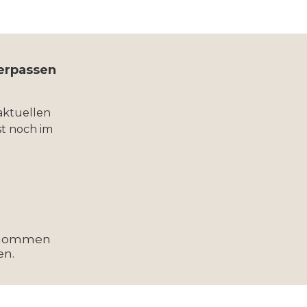
verpassen
aktuellen
t noch im
enommen
en.