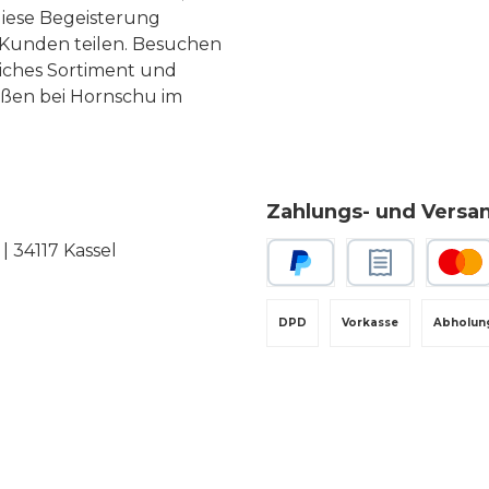
diese Begeisterung
Kunden teilen. Besuchen
liches Sortiment und
eßen bei Hornschu im
Zahlungs- und Versa
 34117 Kassel
PayPal
Rechnungskauf
Kredit-
DPD
Vorkasse
Abholun