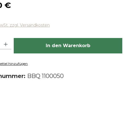
 Preis:
0 €
MwSt. zzgl. Versandkosten
hl: Gib den gewünschten Wert ein oder benutze die Schaltfläch
In den Warenkorb
ttel hinzufügen
tnummer:
BBQ 1100050