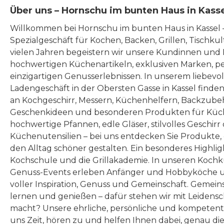
Über uns – Hornschu im bunten Haus in Kass
Willkommen bei Hornschu im bunten Haus in Kassel
Spezialgeschäft für Kochen, Backen, Grillen, Tischku
vielen Jahren begeistern wir unsere Kundinnen und
hochwertigen Küchenartikeln, exklusiven Marken, p
einzigartigen Genusserlebnissen. In unserem liebevo
Ladengeschäft in der Obersten Gasse in Kassel finde
an Kochgeschirr, Messern, Küchenhelfern, Backzubeh
Geschenkideen und besonderen Produkten für Küc
hochwertige Pfannen, edle Gläser, stilvolles Geschirr
Küchenutensilien – bei uns entdecken Sie Produkte
den Alltag schöner gestalten. Ein besonderes Highlig
Kochschule und die Grillakademie. In unseren Kochk
Genuss-Events erleben Anfänger und Hobbyköche u
voller Inspiration, Genuss und Gemeinschaft. Gemeins
lernen und genießen – dafür stehen wir mit Leidensc
macht? Unsere ehrliche, persönliche und kompeten
uns Zeit, hören zu und helfen Ihnen dabei, genau die