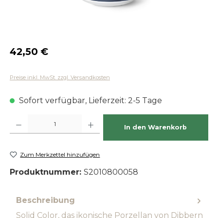
Regulärer Preis:
42,50 €
Preise inkl. MwSt. zzgl. Versandkosten
Sofort verfügbar, Lieferzeit: 2-5 Tage
Produkt Anzahl: Gib den gewünschten Wert ein oder benutze die Schaltfläch
In den Warenkorb
Zum Merkzettel hinzufügen
Produktnummer:
S2010800058
Beschreibung
Solid Color, das ikonische Porzellan von Dibbern