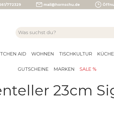
)561/772329
mail@hornschu.de
Öffnun
ITCHEN AID
WOHNEN
TISCHKULTUR
KÜCHE
GUTSCHEINE
MARKEN
SALE %
teller 23cm Si