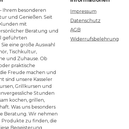
el
Informationen
 – Ihrem besonderen
Impressum
ltur und Genießen. Seit
Datenschutz
 Kunden mit
AGB
ersönlicher Beratung und
ll geführten
Widerrufsbelehrung
n Sie eine große Auswahl
ör, Tischkultur,
he und Zuhause. Ob
 oder praktische
, die Freude machen und
ht sind unsere Kasseler
ursen, Grillkursen und
nvergessliche Stunden
am kochen, grillen,
haft. Was uns besonders
te Beratung. Wir nehmen
 Produkte zu finden, die
diese Begeisterung