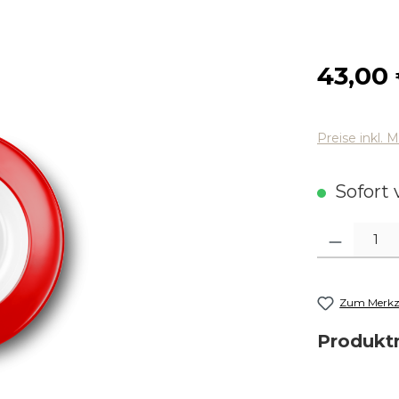
Regulärer
43,00
Preise inkl. 
Sofort v
Produkt Anza
Zum Merkze
Produk