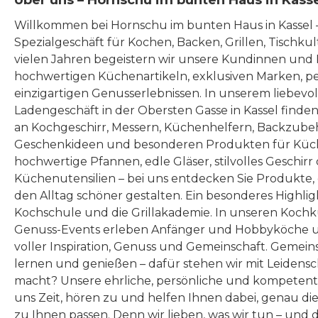
Über uns – Hornschu im bunten Haus in Kass
Willkommen bei Hornschu im bunten Haus in Kassel
Spezialgeschäft für Kochen, Backen, Grillen, Tischku
vielen Jahren begeistern wir unsere Kundinnen und
hochwertigen Küchenartikeln, exklusiven Marken, p
einzigartigen Genusserlebnissen. In unserem liebevo
Ladengeschäft in der Obersten Gasse in Kassel finde
an Kochgeschirr, Messern, Küchenhelfern, Backzubeh
Geschenkideen und besonderen Produkten für Küc
hochwertige Pfannen, edle Gläser, stilvolles Geschirr
Küchenutensilien – bei uns entdecken Sie Produkte
den Alltag schöner gestalten. Ein besonderes Highlig
Kochschule und die Grillakademie. In unseren Kochk
Genuss-Events erleben Anfänger und Hobbyköche u
voller Inspiration, Genuss und Gemeinschaft. Gemeins
lernen und genießen – dafür stehen wir mit Leidensc
macht? Unsere ehrliche, persönliche und kompeten
uns Zeit, hören zu und helfen Ihnen dabei, genau die
zu Ihnen passen. Denn wir lieben, was wir tun – und 