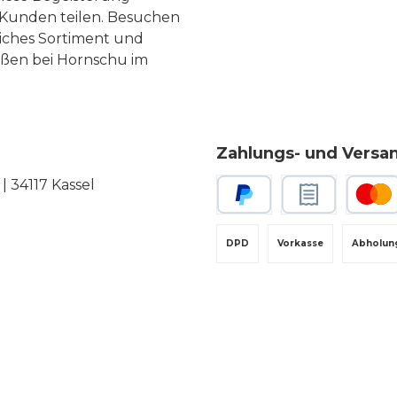
Kunden teilen. Besuchen
liches Sortiment und
eßen bei Hornschu im
Zahlungs- und Versa
 34117 Kassel
PayPal
Rechnungskauf
Kredit-
DPD
Vorkasse
Abholun