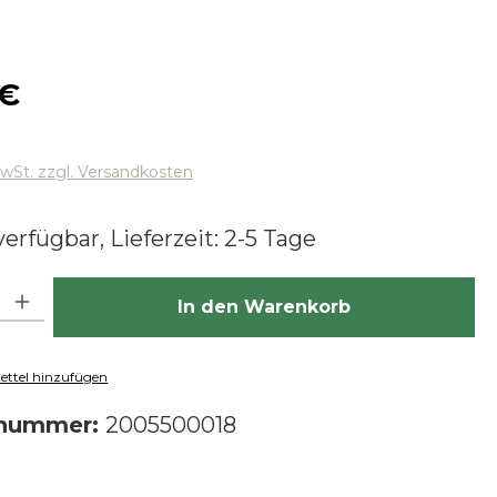
 Preis:
 €
MwSt. zzgl. Versandkosten
erfügbar, Lieferzeit: 2-5 Tage
hl: Gib den gewünschten Wert ein oder benutze die Schaltfläch
In den Warenkorb
ttel hinzufügen
tnummer:
2005500018