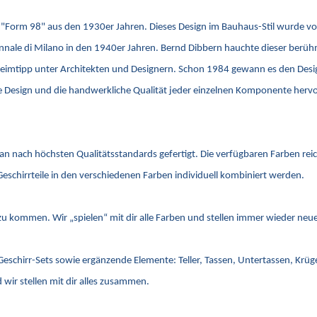
äre "Form 98" aus den 1930er Jahren. Dieses Design im Bauhaus-Stil wurde v
riennale di Milano in den 1940er Jahren. Bernd Dibbern hauchte dieser be
imtipp unter Architekten und Designern. Schon 1984 gewann es den Design 
ale Design und die handwerkliche Qualität jeder einzelnen Komponente her
lan nach höchsten Qualitätsstandards gefertigt. Die verfügbaren Farben re
Geschirrteile in den verschiedenen Farben individuell kombiniert werden.
s zu kommen. Wir „spielen“ mit dir alle Farben und stellen immer wieder n
 Geschirr-Sets sowie ergänzende Elemente: Teller, Tassen, Untertassen, Krü
wir stellen mit dir alles zusammen.