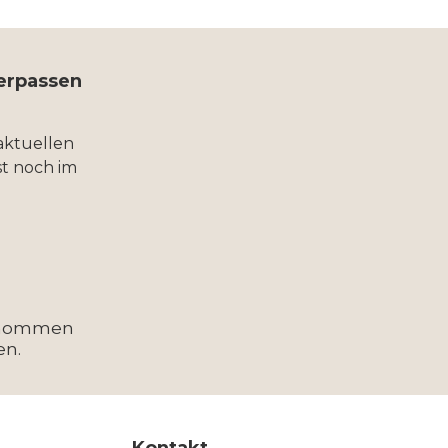
verpassen
aktuellen
t noch im
enommen
en.