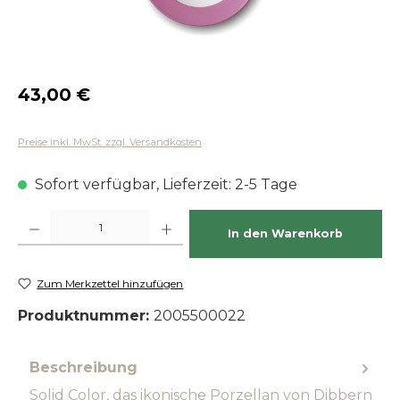
Regulärer Preis:
43,00 €
Preise inkl. MwSt. zzgl. Versandkosten
Sofort verfügbar, Lieferzeit: 2-5 Tage
Produkt Anzahl: Gib den gewünschten Wert ein oder benutze die Schaltfläch
In den Warenkorb
Zum Merkzettel hinzufügen
Produktnummer:
2005500022
Beschreibung
Solid Color, das ikonische Porzellan von Dibbern