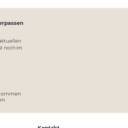
verpassen
aktuellen
t noch im
enommen
en.