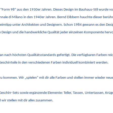
äre "Form 98" aus den 1930er Jahren. Dieses Design im Bauhaus-Stil wurde v
riennale di Milano in den 1940er Jahren. Bernd Dibbern hauchte dieser be
imtipp unter Architekten und Designern. Schon 1984 gewann es den Design 
ale Design und die handwerkliche Qualität jeder einzelnen Komponente her
lan nach höchsten Qualitätsstandards gefertigt. Die verfügbaren Farben re
Geschirrteile in den verschiedenen Farben individuell kombiniert werden.
s zu kommen. Wir „spielen“ mit dir alle Farben und stellen immer wieder n
 Geschirr-Sets sowie ergänzende Elemente: Teller, Tassen, Untertassen, Krü
wir stellen mit dir alles zusammen.