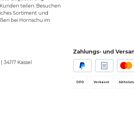
Kunden teilen. Besuchen
liches Sortiment und
eßen bei Hornschu im
Zahlungs- und Versa
 34117 Kassel
PayPal
Rechnungskauf
Kredit-
DPD
Vorkasse
Abholun