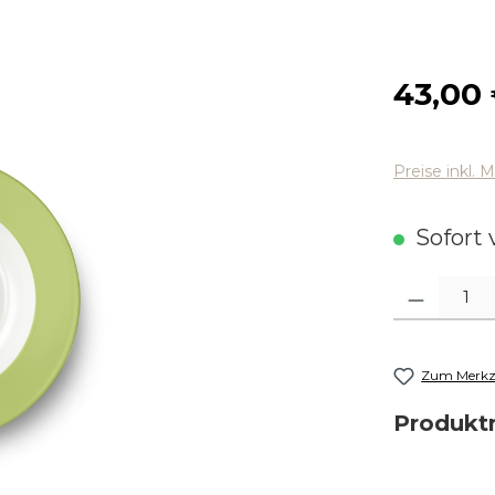
Regulärer
43,00
Preise inkl. 
Sofort v
Produkt Anza
Zum Merkze
Produk