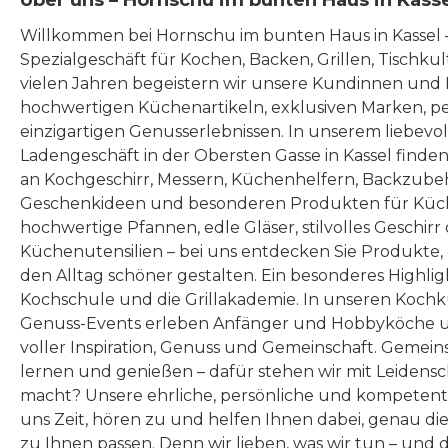
Über uns – Hornschu im bunten Haus in Kass
Willkommen bei Hornschu im bunten Haus in Kassel
Spezialgeschäft für Kochen, Backen, Grillen, Tischku
vielen Jahren begeistern wir unsere Kundinnen und
hochwertigen Küchenartikeln, exklusiven Marken, p
einzigartigen Genusserlebnissen. In unserem liebevo
Ladengeschäft in der Obersten Gasse in Kassel finde
an Kochgeschirr, Messern, Küchenhelfern, Backzubeh
Geschenkideen und besonderen Produkten für Küc
hochwertige Pfannen, edle Gläser, stilvolles Geschirr
Küchenutensilien – bei uns entdecken Sie Produkte
den Alltag schöner gestalten. Ein besonderes Highlig
Kochschule und die Grillakademie. In unseren Kochk
Genuss-Events erleben Anfänger und Hobbyköche u
voller Inspiration, Genuss und Gemeinschaft. Gemeins
lernen und genießen – dafür stehen wir mit Leidensc
macht? Unsere ehrliche, persönliche und kompeten
uns Zeit, hören zu und helfen Ihnen dabei, genau die
zu Ihnen passen. Denn wir lieben, was wir tun – und 