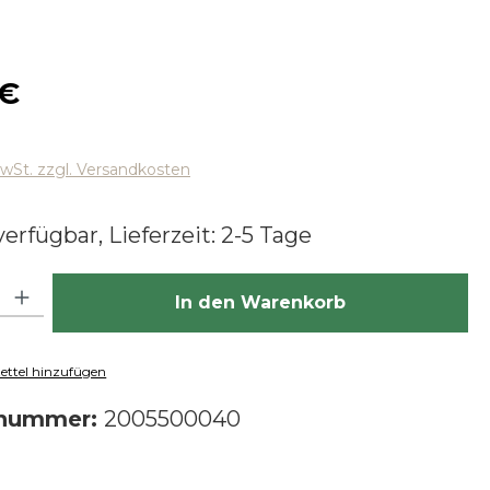
 Preis:
 €
MwSt. zzgl. Versandkosten
erfügbar, Lieferzeit: 2-5 Tage
hl: Gib den gewünschten Wert ein oder benutze die Schaltfläch
In den Warenkorb
ttel hinzufügen
tnummer:
2005500040