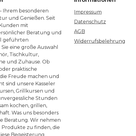
el
Informationen
 – Ihrem besonderen
Impressum
ltur und Genießen. Seit
Datenschutz
 Kunden mit
AGB
ersönlicher Beratung und
ll geführten
Widerrufsbelehrung
n Sie eine große Auswahl
ör, Tischkultur,
he und Zuhause. Ob
 oder praktische
, die Freude machen und
ht sind unsere Kasseler
ursen, Grillkursen und
nvergessliche Stunden
am kochen, grillen,
haft. Was uns besonders
te Beratung. Wir nehmen
 Produkte zu finden, die
diese Begeisterung