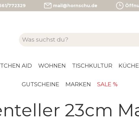
)561/772329
mail@hornschu.de
Öffnun
ITCHEN AID
WOHNEN
TISCHKULTUR
KÜCHE
GUTSCHEINE
MARKEN
SALE %
nteller 23cm M