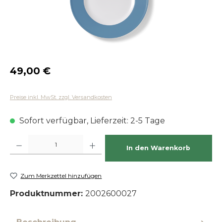
Regulärer Preis:
49,00 €
Preise inkl. MwSt. zzgl. Versandkosten
Sofort verfügbar, Lieferzeit: 2-5 Tage
Produkt Anzahl: Gib den gewünschten Wert ein oder benutze die Schaltfläch
In den Warenkorb
Zum Merkzettel hinzufügen
Produktnummer:
2002600027