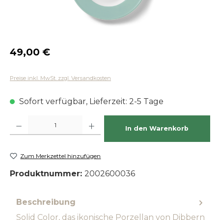
Regulärer Preis:
49,00 €
Preise inkl. MwSt. zzgl. Versandkosten
Sofort verfügbar, Lieferzeit: 2-5 Tage
Produkt Anzahl: Gib den gewünschten Wert ein oder benutze die Schaltfläch
In den Warenkorb
Zum Merkzettel hinzufügen
Produktnummer:
2002600036
Beschreibung
Solid Color, das ikonische Porzellan von Dibbern