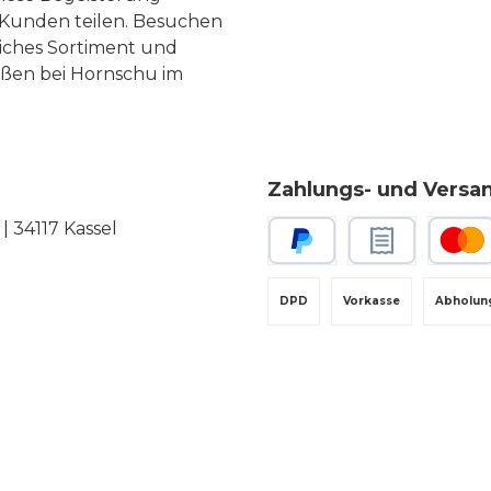
Kunden teilen. Besuchen
liches Sortiment und
eßen bei Hornschu im
Zahlungs- und Versa
 34117 Kassel
PayPal
Rechnungskauf
Kredit-
DPD
Vorkasse
Abholun