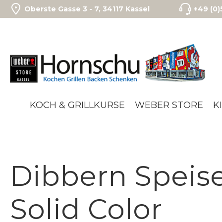
Oberste Gasse 3 - 7, 34117 Kassel
+49 (0
m Hauptinhalt springen
Zur Suche springen
Zur Hauptnavigation springen
KOCH & GRILLKURSE
WEBER STORE
K
Dibbern Speise
Solid Color