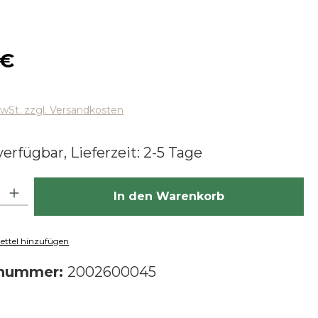
 Preis:
 €
MwSt. zzgl. Versandkosten
erfügbar, Lieferzeit: 2-5 Tage
hl: Gib den gewünschten Wert ein oder benutze die Schaltfläch
In den Warenkorb
ttel hinzufügen
tnummer:
2002600045