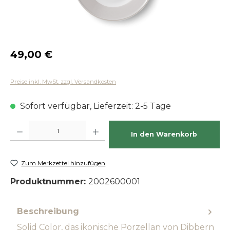
Regulärer Preis:
49,00 €
Preise inkl. MwSt. zzgl. Versandkosten
Sofort verfügbar, Lieferzeit: 2-5 Tage
Produkt Anzahl: Gib den gewünschten Wert ein oder benutze die Schaltfläch
In den Warenkorb
Zum Merkzettel hinzufügen
Produktnummer:
2002600001
Beschreibung
Solid Color, das ikonische Porzellan von Dibbern