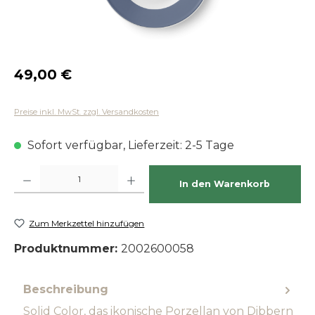
Regulärer Preis:
49,00 €
Preise inkl. MwSt. zzgl. Versandkosten
Sofort verfügbar, Lieferzeit: 2-5 Tage
Produkt Anzahl: Gib den gewünschten Wert ein oder benutze die Schaltfläch
In den Warenkorb
Zum Merkzettel hinzufügen
Produktnummer:
2002600058
Beschreibung
Solid Color, das ikonische Porzellan von Dibbern