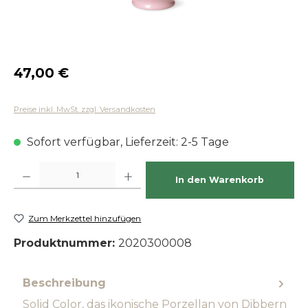
Regulärer Preis:
47,00 €
Preise inkl. MwSt. zzgl. Versandkosten
Sofort verfügbar, Lieferzeit: 2-5 Tage
Produkt Anzahl: Gib den gewünschten Wert ein oder benutze die Schaltfläch
In den Warenkorb
Zum Merkzettel hinzufügen
Produktnummer:
2020300008
Beschreibung
Solid Color, das ikonische Porzellan von Dibbern