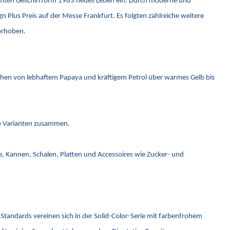
rühmten Geschirrform 1983 neues Leben ein. Durch moderne und
Plus Preis auf der Messe Frankfurt. Es folgten zahlreiche weitere
vorhoben.
ichen von lebhaftem Papaya und kräftigem Petrol über warmes Gelb bis
eue Varianten zusammen.
ge, Kannen, Schalen, Platten und Accessoires wie Zucker- und
Standards vereinen sich in der Solid-Color-Serie mit farbenfrohem