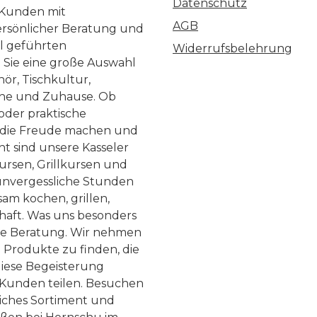
Datenschutz
 Kunden mit
AGB
ersönlicher Beratung und
ll geführten
Widerrufsbelehrung
n Sie eine große Auswahl
ör, Tischkultur,
he und Zuhause. Ob
 oder praktische
, die Freude machen und
ht sind unsere Kasseler
ursen, Grillkursen und
nvergessliche Stunden
am kochen, grillen,
haft. Was uns besonders
te Beratung. Wir nehmen
 Produkte zu finden, die
diese Begeisterung
Kunden teilen. Besuchen
liches Sortiment und