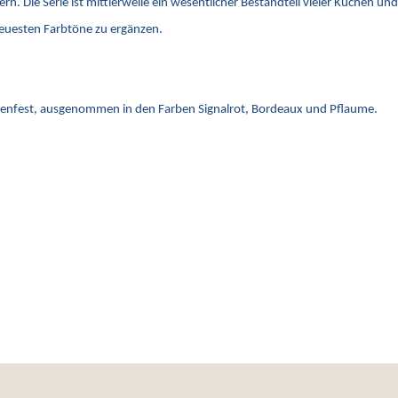
rn. Die Serie ist mittlerweile ein wesentlicher Bestandteil vieler Küchen u
neuesten Farbtöne zu ergänzen.
llenfest, ausgenommen in den Farben Signalrot, Bordeaux und Pflaume.