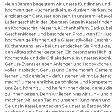
vielen Jahren begeistern wir unsere Kundinnen und
hochwertigen Küchenartikeln, exklusiven Marken, p
einzigartigen Genusserlebnissen. In unserem liebevo
Ladengeschäft in der Obersten Gasse in Kassel finde
an Kochgeschirr, Messern, Küchenhelfern, Backzubeh
Geschenkideen und besonderen Produkten für Küc
hochwertige Pfannen, edle Gläser, stilvolles Geschirr
Küchenutensilien – bei uns entdecken Sie Produkte
den Alltag schöner gestalten. Ein besonderes Highlig
Kochschule und die Grillakademie. In unseren Kochk
Genuss-Events erleben Anfänger und Hobbyköche u
voller Inspiration, Genuss und Gemeinschaft. Gemeins
lernen und genießen – dafür stehen wir mit Leidensc
macht? Unsere ehrliche, persönliche und kompeten
uns Zeit, hören zu und helfen Ihnen dabei, genau die
zu Ihnen passen. Denn wir lieben, was wir tun – und 
möchten wir jeden Tag mit unseren Kundinnen und 
Sie uns in Kassel, entdecken Sie unser außergewöhn