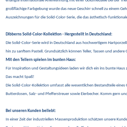
erlangte internationale Anerkennung mit einer Goldmedaille bei der T
großflächige Farbgebung wurde das neue Geschirr schnell zu einem Gehe
Auszeichnungen für die Solid-Color-Serie, die das ästhetisch-funktion
Dibberns Solid-Color-Kollektion - Hergestellt in Deutschland:
Die Solid-Color-Serie wird in Deutschland aus hochwertigem Hartporzel
hin zu sanftem Pastell. Grundsätzlich können Teller, Tassen und andere 
Mit den Tellern spielen im bunten Haus:
Für Inspiration und Gestaltungsideen laden wir dich ein ins bunte Hau
Das macht Spaß!
Die Solid-Color-Kollektion umfasst alle wesentlichen Bestandteile eines
Butterdosen, Salz- und Pfefferstreuer sowie Eierbecher. Komm gern und 
Bei unseren Kunden beliebt:
In einer Zeit der industriellen Massenproduktion schätzen unsere Kunde