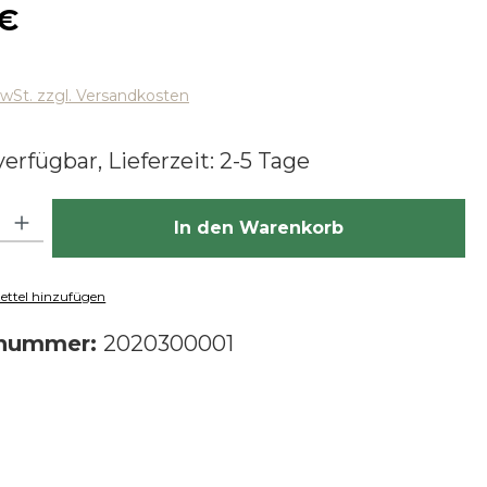
 Preis:
 €
MwSt. zzgl. Versandkosten
erfügbar, Lieferzeit: 2-5 Tage
hl: Gib den gewünschten Wert ein oder benutze die Schaltfläch
In den Warenkorb
ttel hinzufügen
tnummer:
2020300001