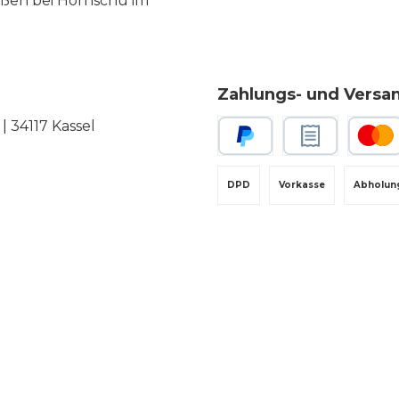
eßen bei Hornschu im
Zahlungs- und Versa
 34117 Kassel
PayPal
Rechnungskauf
Kredit-
DPD
Vorkasse
Abholun