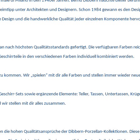
riennale di Milano in den 1940er Jahren. Bernd Dibbern hauchte dieser be
imtipp unter Architekten und Designern. Schon 1984 gewann es den Design 
ale Design und die handwerkliche Qualität jeder einzelnen Komponente her
lan nach höchsten Qualitätsstandards gefertigt. Die verfügbaren Farben re
Geschirrteile in den verschiedenen Farben individuell kombiniert werden.
s zu kommen. Wir „spielen“ mit dir alle Farben und stellen immer wieder n
 Geschirr-Sets sowie ergänzende Elemente: Teller, Tassen, Untertassen, Krü
wir stellen mit dir alles zusammen.
n die hohen Qualitätsansprüche der Dibbern-Porzellan-Kollektionen. Diese 