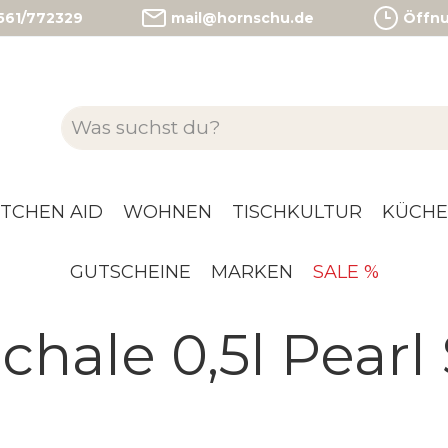
)561/772329
mail@hornschu.de
Öffnun
ITCHEN AID
WOHNEN
TISCHKULTUR
KÜCHE
GUTSCHEINE
MARKEN
SALE %
hale 0,5l Pearl 