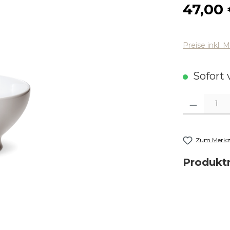
Regulärer
47,00
Preise inkl. 
Sofort v
Produkt Anza
Zum Merkze
Produk