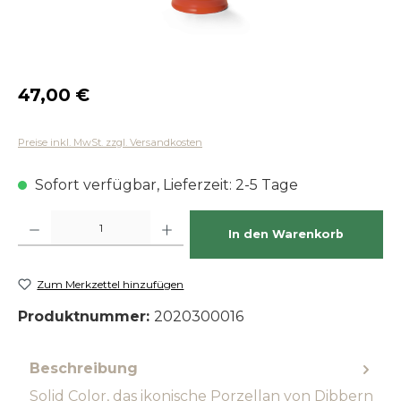
Regulärer Preis:
47,00 €
Preise inkl. MwSt. zzgl. Versandkosten
Sofort verfügbar, Lieferzeit: 2-5 Tage
Produkt Anzahl: Gib den gewünschten Wert ein oder benutze die Schaltfläch
In den Warenkorb
Zum Merkzettel hinzufügen
Produktnummer:
2020300016
Beschreibung
Solid Color, das ikonische Porzellan von Dibbern