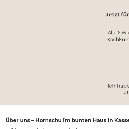
Jetzt fü
Alle 6 W
Kochkurs
Ich hab
u
Über uns – Hornschu im bunten Haus in Kass