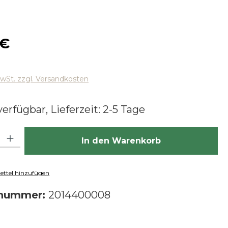
 Preis:
 €
MwSt. zzgl. Versandkosten
erfügbar, Lieferzeit: 2-5 Tage
hl: Gib den gewünschten Wert ein oder benutze die Schaltfläch
In den Warenkorb
ttel hinzufügen
tnummer:
2014400008