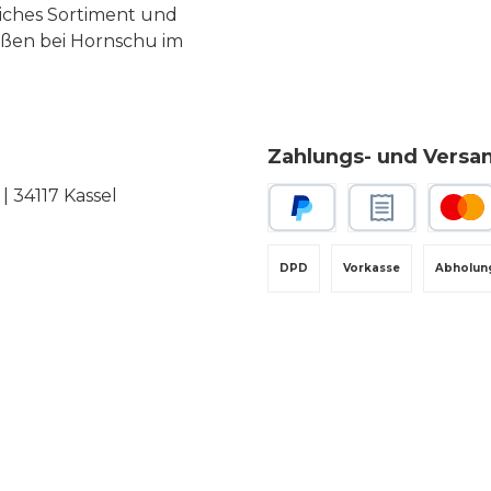
liches Sortiment und
eßen bei Hornschu im
Zahlungs- und Versa
 34117 Kassel
PayPal
Rechnungskauf
Kredit-
DPD
Vorkasse
Abholun