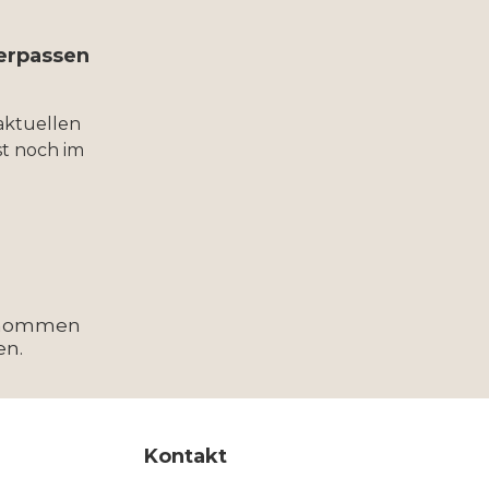
verpassen
aktuellen
t noch im
enommen
en.
Kontakt