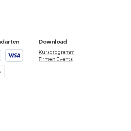
ndarten
Download
Kursprogramm
Firmen Events
 oder Debitkarte
g