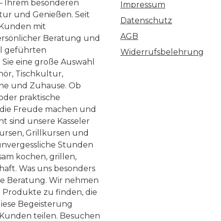
 – Ihrem besonderen
Impressum
ltur und Genießen. Seit
Datenschutz
 Kunden mit
AGB
ersönlicher Beratung und
ll geführten
Widerrufsbelehrung
n Sie eine große Auswahl
ör, Tischkultur,
he und Zuhause. Ob
 oder praktische
, die Freude machen und
ht sind unsere Kasseler
ursen, Grillkursen und
nvergessliche Stunden
am kochen, grillen,
haft. Was uns besonders
te Beratung. Wir nehmen
 Produkte zu finden, die
diese Begeisterung
Kunden teilen. Besuchen