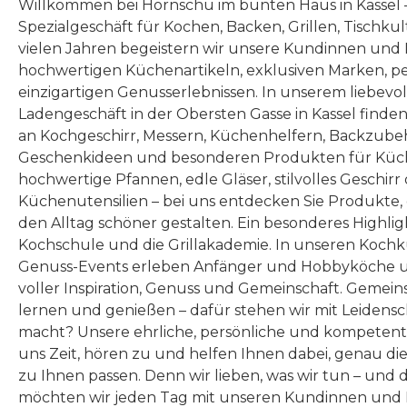
Willkommen bei Hornschu im bunten Haus in Kassel
Spezialgeschäft für Kochen, Backen, Grillen, Tischku
vielen Jahren begeistern wir unsere Kundinnen und
hochwertigen Küchenartikeln, exklusiven Marken, p
einzigartigen Genusserlebnissen. In unserem liebevo
Ladengeschäft in der Obersten Gasse in Kassel finde
an Kochgeschirr, Messern, Küchenhelfern, Backzubeh
Geschenkideen und besonderen Produkten für Küc
hochwertige Pfannen, edle Gläser, stilvolles Geschirr
Küchenutensilien – bei uns entdecken Sie Produkte
den Alltag schöner gestalten. Ein besonderes Highlig
Kochschule und die Grillakademie. In unseren Kochk
Genuss-Events erleben Anfänger und Hobbyköche u
voller Inspiration, Genuss und Gemeinschaft. Gemeins
lernen und genießen – dafür stehen wir mit Leidensc
macht? Unsere ehrliche, persönliche und kompeten
uns Zeit, hören zu und helfen Ihnen dabei, genau die
zu Ihnen passen. Denn wir lieben, was wir tun – und 
möchten wir jeden Tag mit unseren Kundinnen und 