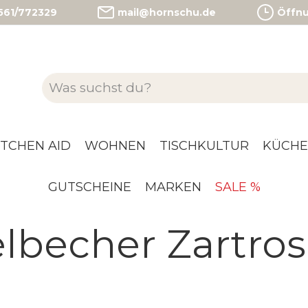
)561/772329
mail@hornschu.de
Öffnun
ITCHEN AID
WOHNEN
TISCHKULTUR
KÜCHE
GUTSCHEINE
MARKEN
SALE %
becher Zartros