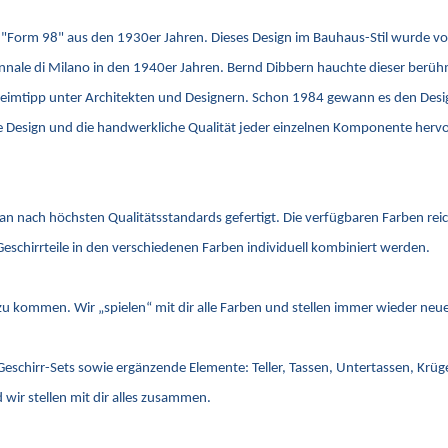
äre "Form 98" aus den 1930er Jahren. Dieses Design im Bauhaus-Stil wurde v
riennale di Milano in den 1940er Jahren. Bernd Dibbern hauchte dieser be
imtipp unter Architekten und Designern. Schon 1984 gewann es den Design 
ale Design und die handwerkliche Qualität jeder einzelnen Komponente her
lan nach höchsten Qualitätsstandards gefertigt. Die verfügbaren Farben re
Geschirrteile in den verschiedenen Farben individuell kombiniert werden.
s zu kommen. Wir „spielen“ mit dir alle Farben und stellen immer wieder n
 Geschirr-Sets sowie ergänzende Elemente: Teller, Tassen, Untertassen, Krü
wir stellen mit dir alles zusammen.